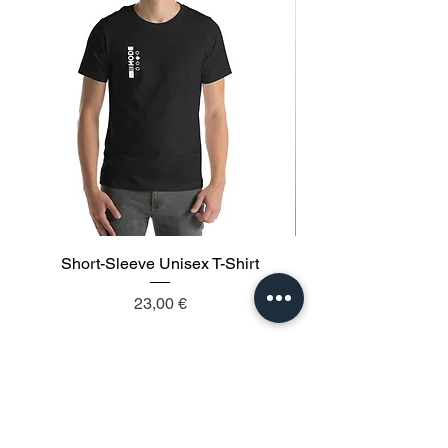
Short-Sleeve Unisex T-Shirt
Prezzo
23,00 €
Aggiungi al carrello