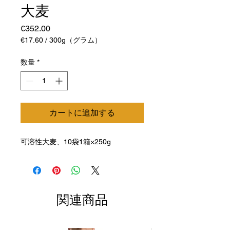
大麦
価
€352.00
格
€17.60
/
300g（グラム）
300g
ご
数量
*
と
に
€17.60
カートに追加する
可溶性大麦、10袋1箱×250g
関連商品