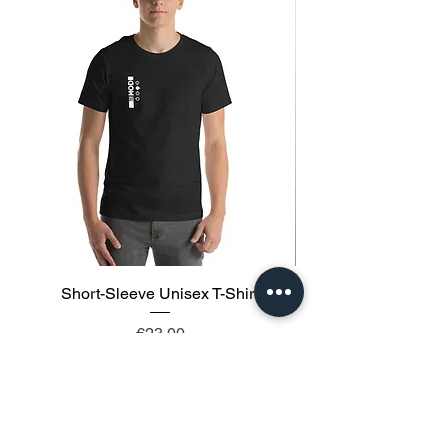
Short-Sleeve Unisex T-Shirt
価格
€23.00
カートに追加する