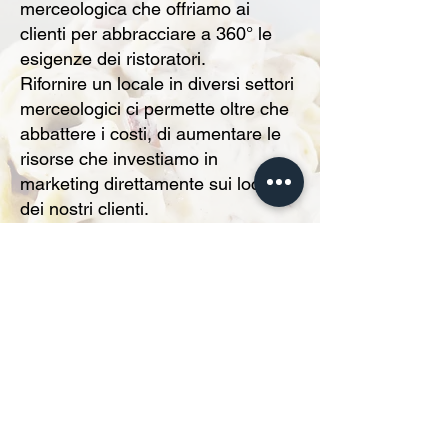
merceologica che offriamo ai
clienti per abbracciare a 360° le
esigenze dei ristoratori.
Rifornire un locale in diversi settori
merceologici ci permette oltre che
abbattere i costi, di aumentare le
risorse che investiamo in
marketing direttamente sui locali
dei nostri clienti.
Occupandoci direttamente insieme
ai ristoratori con una agenzia
marketing selezionata, dei
contenuti pubblicitari o del sito web
del ristorante.
Acquista le capsule Caffè Mod Online