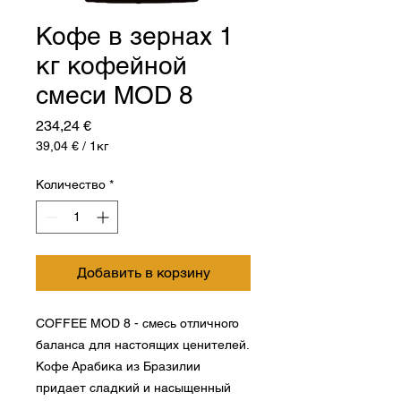
Кофе в зернах 1
кг кофейной
смеси MOD 8
Цена
234,24 €
39,04 €
/
1кг
39,04 €
за
Количество
*
1
Килограммы
Добавить в корзину
COFFEE MOD 8 - смесь отличного
баланса для настоящих ценителей.
Кофе Арабика из Бразилии
придает сладкий и насыщенный