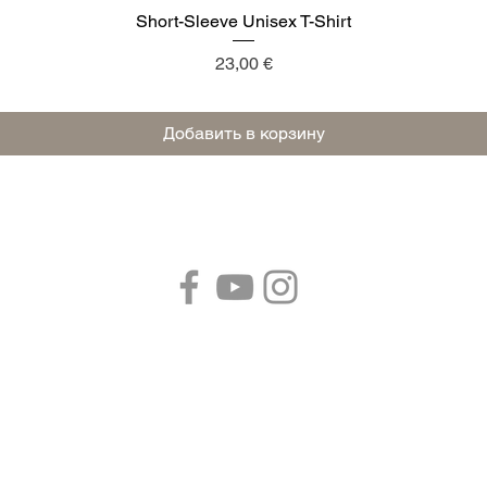
Short-Sleeve Unisex T-Shirt
Быстрый просмотр
Цена
23,00 €
Добавить в корзину
Подписывайтесь на
нас:
.70 41053 Поцца-ди-Маранелло (МОДЕНА) Эмилия-Романья - 