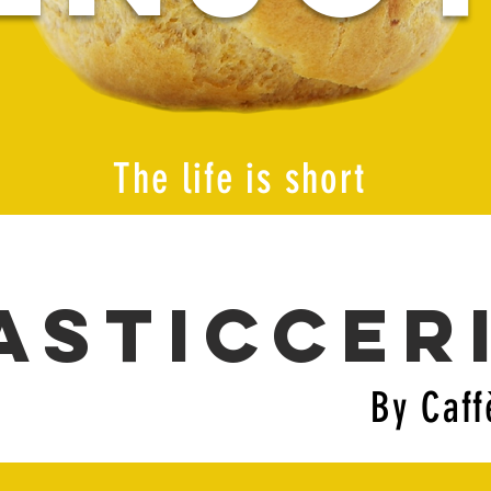
The life is short
asticcer
By Caf