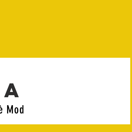
ia
fè Mod