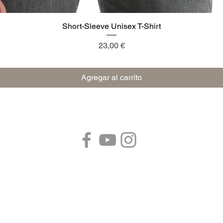
Short-Sleeve Unisex T-Shirt
Vista rápida
Precio
23,00 €
Agregar al carrito
Síganos:
 41053 Pozza di Maranello (MODENA) Emilia Romaña - Italia