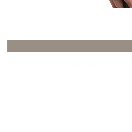
Mod de café
La Commerciale srl Via Firenze n.70
Número de IVA 03385120369