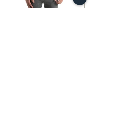
Short-Sleeve Unisex T-Shirt
가격
€23.00
카트에 추가
팔로우:
커피 모드
La Commerciale srl Via Firenze n.70
41053 Pozza di Maranello (MODENA)
Emilia Romagna - Italy
VAT 번호
03385120369