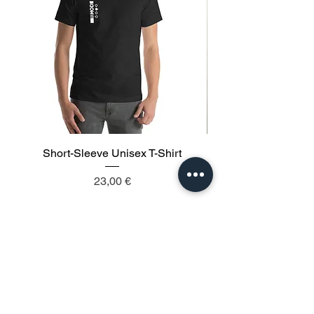
Short-Sleeve Unisex T-Shirt
Prix
23,00 €
Ajouter au panier
Suivez nous: