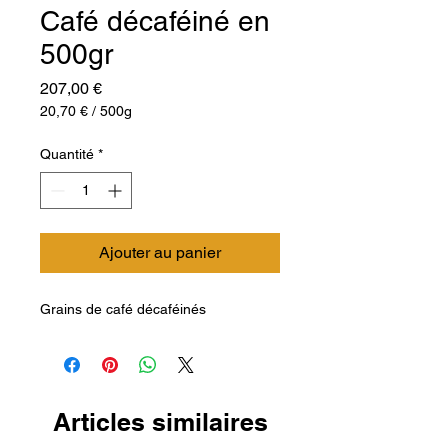
Café décaféiné en
500gr
Prix
207,00 €
20,70 €
/
500g
20,70 €
pour
Quantité
*
500
Grammes
Ajouter au panier
Grains de café décaféinés
Articles similaires