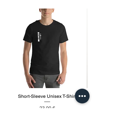
Short-Sleeve Unisex T-Shirt
Prix
23,00 €